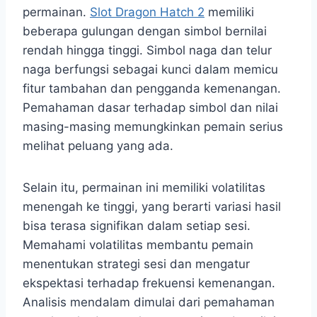
permainan.
Slot Dragon Hatch 2
memiliki
beberapa gulungan dengan simbol bernilai
rendah hingga tinggi. Simbol naga dan telur
naga berfungsi sebagai kunci dalam memicu
fitur tambahan dan pengganda kemenangan.
Pemahaman dasar terhadap simbol dan nilai
masing-masing memungkinkan pemain serius
melihat peluang yang ada.
Selain itu, permainan ini memiliki volatilitas
menengah ke tinggi, yang berarti variasi hasil
bisa terasa signifikan dalam setiap sesi.
Memahami volatilitas membantu pemain
menentukan strategi sesi dan mengatur
ekspektasi terhadap frekuensi kemenangan.
Analisis mendalam dimulai dari pemahaman