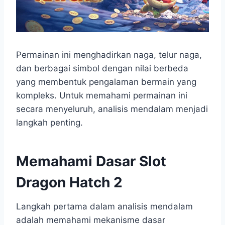
Permainan ini menghadirkan naga, telur naga,
dan berbagai simbol dengan nilai berbeda
yang membentuk pengalaman bermain yang
kompleks. Untuk memahami permainan ini
secara menyeluruh, analisis mendalam menjadi
langkah penting.
Memahami Dasar Slot
Dragon Hatch 2
Langkah pertama dalam analisis mendalam
adalah memahami mekanisme dasar