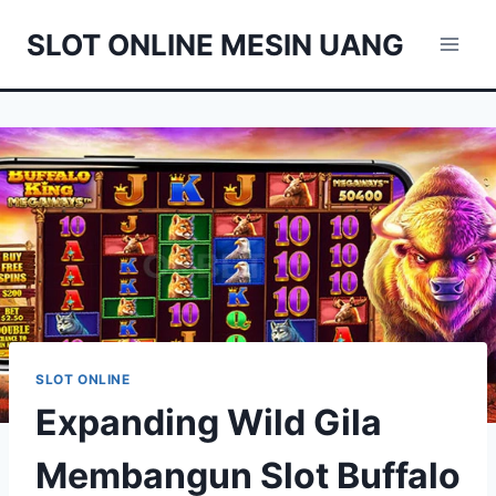
Skip
SLOT ONLINE MESIN UANG
to
content
SLOT ONLINE
Expanding Wild Gila
Membangun Slot Buffalo