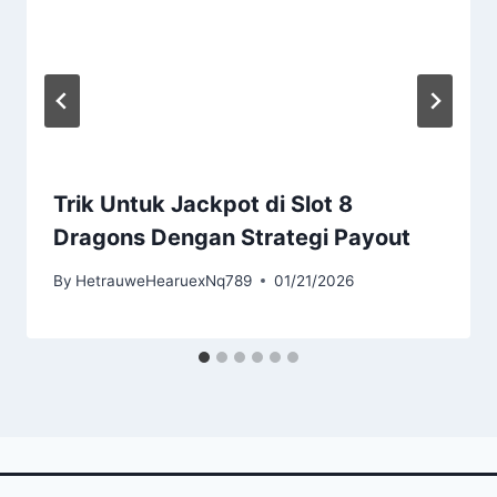
Trik Untuk Jackpot di Slot 8
Dragons Dengan Strategi Payout
By
HetrauweHearuexNq789
01/21/2026