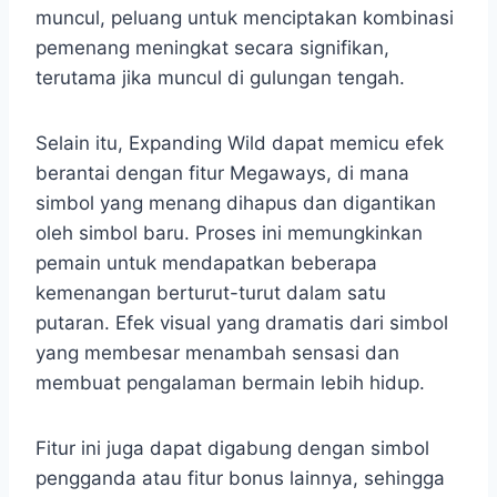
muncul, peluang untuk menciptakan kombinasi
pemenang meningkat secara signifikan,
terutama jika muncul di gulungan tengah.
Selain itu, Expanding Wild dapat memicu efek
berantai dengan fitur Megaways, di mana
simbol yang menang dihapus dan digantikan
oleh simbol baru. Proses ini memungkinkan
pemain untuk mendapatkan beberapa
kemenangan berturut-turut dalam satu
putaran. Efek visual yang dramatis dari simbol
yang membesar menambah sensasi dan
membuat pengalaman bermain lebih hidup.
Fitur ini juga dapat digabung dengan simbol
pengganda atau fitur bonus lainnya, sehingga