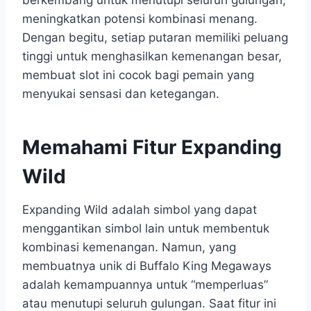
meningkatkan potensi kombinasi menang.
Dengan begitu, setiap putaran memiliki peluang
tinggi untuk menghasilkan kemenangan besar,
membuat slot ini cocok bagi pemain yang
menyukai sensasi dan ketegangan.
Memahami Fitur Expanding
Wild
Expanding Wild adalah simbol yang dapat
menggantikan simbol lain untuk membentuk
kombinasi kemenangan. Namun, yang
membuatnya unik di Buffalo King Megaways
adalah kemampuannya untuk “memperluas”
atau menutupi seluruh gulungan. Saat fitur ini