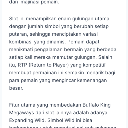
dan imajinasi pemain.
Slot ini menampilkan enam gulungan utama
dengan jumlah simbol yang berubah setiap
putaran, sehingga menciptakan variasi
kombinasi yang dinamis. Pemain dapat
menikmati pengalaman bermain yang berbeda
setiap kali mereka memutar gulungan. Selain
itu, RTP (Return to Player) yang kompetitif
membuat permainan ini semakin menarik bagi
para pemain yang mengincar kemenangan
besar.
Fitur utama yang membedakan Buffalo King
Megaways dari slot lainnya adalah adanya
Expanding Wild. Simbol Wild ini bisa
berkembang untuk menutupi seluruh gulungan,