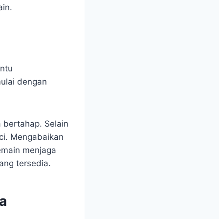
in.
ntu
ulai dengan
.
 bertahap. Selain
ci. Mengabaikan
pemain menjaga
ang tersedia.
a