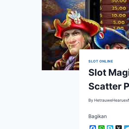
SLOT ONLINE
Slot Mag
Scatter 
By
HetrauweHearuex
Bagikan
F
W
S
X