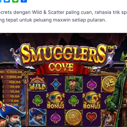
e
e
i
h
l
s
n
a
crets dengan Wild & Scatter paling cuan, rahasia trik spi
e
s
e
r
ing tepat untuk peluang maxwin setiap putaran.
g
e
e
r
n
a
g
m
e
r