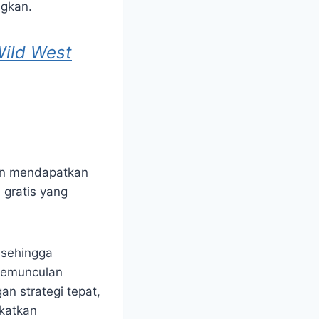
ngkan.
Wild West
gin mendapatkan
 gratis yang
 sehingga
kemunculan
an strategi tepat,
gkatkan