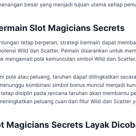
enangan besar yang menjadi tujuan utama setiap pema
Bermain Slot Magicians Secrets
tungan tetap berperan, strategi bermain dapat memba
tensi Wild dan Scatter. Pemain disarankan untuk mem
tuk mengamati pola kemunculan simbol Wild dan Scatter
 pola atau peluang, taruhan dapat ditingkatkan secara
 menunggu kombinasi simbol bonus muncul menjadi kun
tetap disiplin pada rencana taruhan akan membantu 
eningkatkan peluang cuan dari fitur Wild dan Scatter y
ot Magicians Secrets Layak Dicob