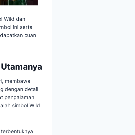
l Wild dan
mbol ini serta
ndapatkan cuan
r Utamanya
eri, membawa
g dengan detail
buat pengalaman
dalah simbol Wild
 terbentuknya