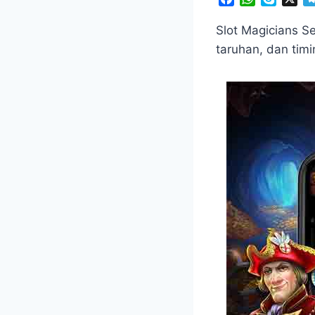
a
h
k
c
a
y
Slot Magicians Se
e
t
p
taruhan, dan tim
b
s
e
o
A
o
p
k
p