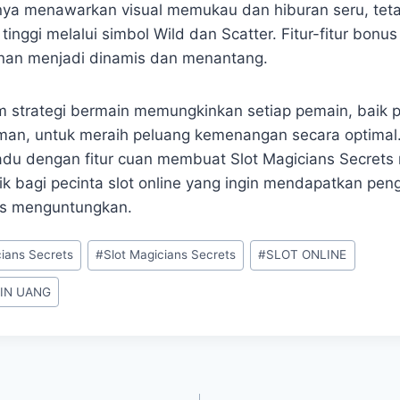
anya menawarkan visual memukau dan hiburan seru, teta
inggi melalui simbol Wild dan Scatter. Fitur-fitur bonus 
an menjadi dinamis dan menantang.
lam strategi bermain memungkinkan setiap pemain, bai
man, untuk meraih peluang kemenangan secara optimal
du dengan fitur cuan membuat Slot Magicians Secrets 
baik bagi pecinta slot online yang ingin mendapatkan p
us menguntungkan.
cians Secrets
#
Slot Magicians Secrets
#
SLOT ONLINE
IN UANG