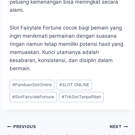
peluang kemenangan bisa meningkat secara
alami.
Slot Fairytale Fortune cocok bagi pemain yang
ingin menikmati permainan dengan suasana
ringan namun tetap memiliki potensi hasil yang
memuaskan. Kunci utamanya adalah
kesabaran, konsistensi, dan disiplin dalam
bermain.
Post
#
PanduanSlotOnline
#
SLOT ONLINE
Tags:
#
SlotFairytaleFortune
#
TrikSlotTanpaRibet
Post
PREVIOUS
NEXT