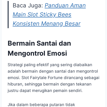
Baca Juga:
Panduan Aman
Main Slot Sticky Bees
Konsisten Menang Besar
Bermain Santai dan
Mengontrol Emosi
Strategi paling efektif yang sering diabaikan
adalah bermain dengan santai dan mengontrol
emosi. Slot Fairytale Fortune dirancang sebagai
hiburan, sehingga bermain dengan tekanan
justru dapat merugikan pemain sendiri.
Jika dalam beberapa putaran tidak