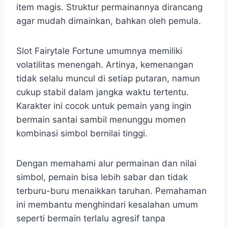
item magis. Struktur permainannya dirancang
agar mudah dimainkan, bahkan oleh pemula.
Slot Fairytale Fortune umumnya memiliki
volatilitas menengah. Artinya, kemenangan
tidak selalu muncul di setiap putaran, namun
cukup stabil dalam jangka waktu tertentu.
Karakter ini cocok untuk pemain yang ingin
bermain santai sambil menunggu momen
kombinasi simbol bernilai tinggi.
Dengan memahami alur permainan dan nilai
simbol, pemain bisa lebih sabar dan tidak
terburu-buru menaikkan taruhan. Pemahaman
ini membantu menghindari kesalahan umum
seperti bermain terlalu agresif tanpa