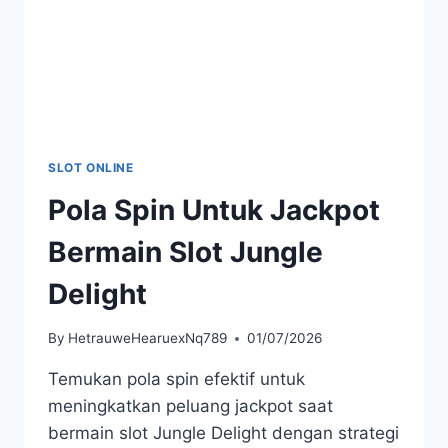
SLOT ONLINE
Pola Spin Untuk Jackpot
Bermain Slot Jungle
Delight
By
HetrauweHearuexNq789
01/07/2026
Temukan pola spin efektif untuk
meningkatkan peluang jackpot saat
bermain slot Jungle Delight dengan strategi