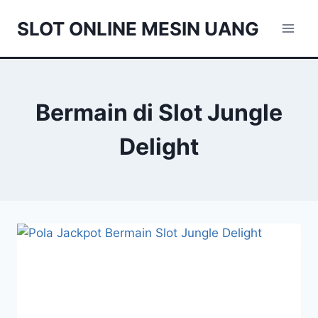
Skip
SLOT ONLINE MESIN UANG
to
content
Bermain di Slot Jungle
Delight