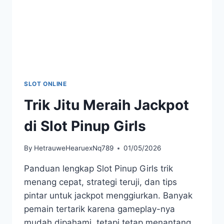
SLOT ONLINE
Trik Jitu Meraih Jackpot
di Slot Pinup Girls
By
HetrauweHearuexNq789
01/05/2026
Panduan lengkap Slot Pinup Girls trik
menang cepat, strategi teruji, dan tips
pintar untuk jackpot menggiurkan. Banyak
pemain tertarik karena gameplay-nya
mudah dipahami, tetapi tetap menantang.