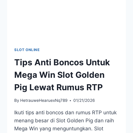
SLOT ONLINE
Tips Anti Boncos Untuk
Mega Win Slot Golden
Pig Lewat Rumus RTP
By
HetrauweHearuexNq789
01/21/2026
Ikuti tips anti boncos dan rumus RTP untuk
menang besar di Slot Golden Pig dan raih
Mega Win yang menguntungkan. Slot