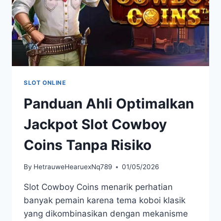
SLOT ONLINE
Panduan Ahli Optimalkan
Jackpot Slot Cowboy
Coins Tanpa Risiko
By
HetrauweHearuexNq789
01/05/2026
Slot Cowboy Coins menarik perhatian
banyak pemain karena tema koboi klasik
yang dikombinasikan dengan mekanisme