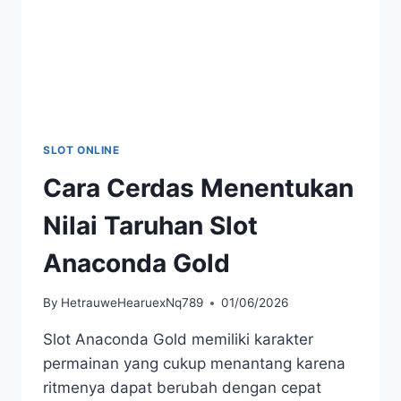
SLOT ONLINE
Cara Cerdas Menentukan
Nilai Taruhan Slot
Anaconda Gold
By
HetrauweHearuexNq789
01/06/2026
Slot Anaconda Gold memiliki karakter
permainan yang cukup menantang karena
ritmenya dapat berubah dengan cepat