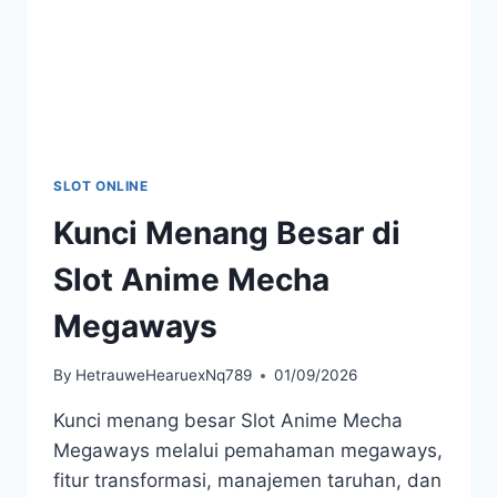
SLOT ONLINE
Kunci Menang Besar di
Slot Anime Mecha
Megaways
By
HetrauweHearuexNq789
01/09/2026
Kunci menang besar Slot Anime Mecha
Megaways melalui pemahaman megaways,
fitur transformasi, manajemen taruhan, dan