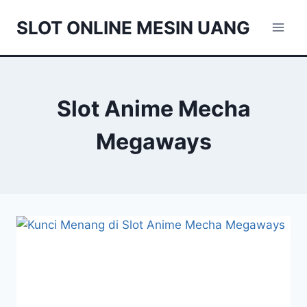
Skip
SLOT ONLINE MESIN UANG
to
content
Slot Anime Mecha
Megaways