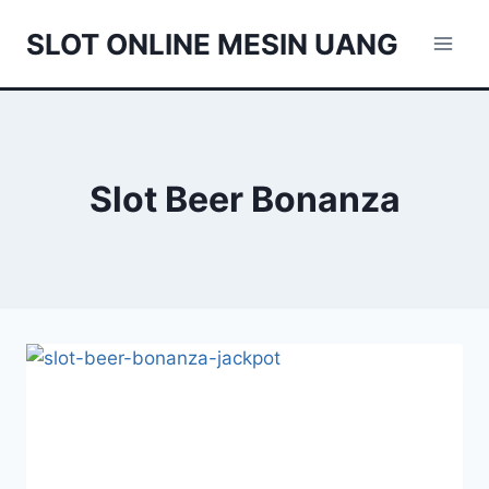
Skip
SLOT ONLINE MESIN UANG
to
content
Slot Beer Bonanza