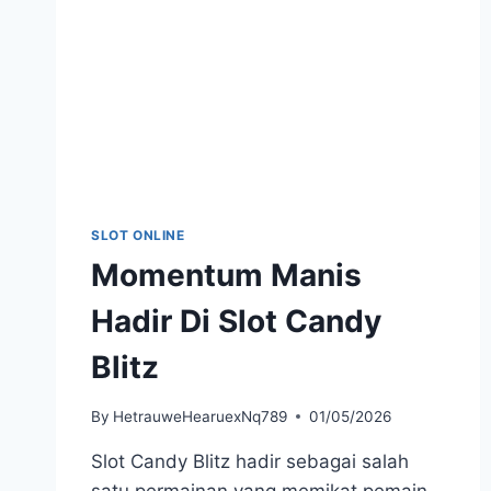
SLOT ONLINE
Momentum Manis
Hadir Di Slot Candy
Blitz
By
HetrauweHearuexNq789
01/05/2026
Slot Candy Blitz hadir sebagai salah
satu permainan yang memikat pemain