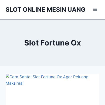
Skip
SLOT ONLINE MESIN UANG
to
content
Slot Fortune Ox