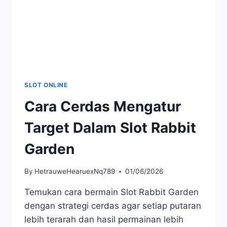
SLOT ONLINE
Cara Cerdas Mengatur
Target Dalam Slot Rabbit
Garden
By
HetrauweHearuexNq789
01/06/2026
Temukan cara bermain Slot Rabbit Garden
dengan strategi cerdas agar setiap putaran
lebih terarah dan hasil permainan lebih