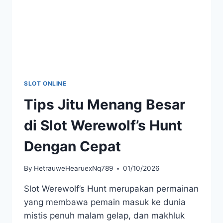
SLOT ONLINE
Tips Jitu Menang Besar
di Slot Werewolf’s Hunt
Dengan Cepat
By
HetrauweHearuexNq789
01/10/2026
Slot Werewolf’s Hunt merupakan permainan
yang membawa pemain masuk ke dunia
mistis penuh malam gelap, dan makhluk