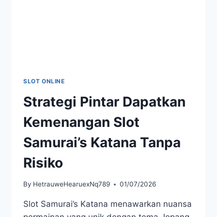
SLOT ONLINE
Strategi Pintar Dapatkan
Kemenangan Slot
Samurai’s Katana Tanpa
Risiko
By
HetrauweHearuexNq789
01/07/2026
Slot Samurai’s Katana menawarkan nuansa