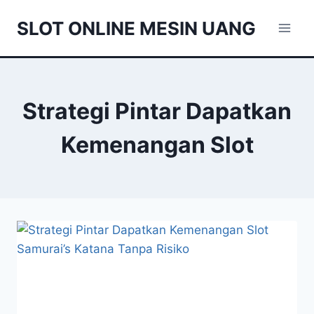
Skip
SLOT ONLINE MESIN UANG
to
content
Strategi Pintar Dapatkan
Kemenangan Slot