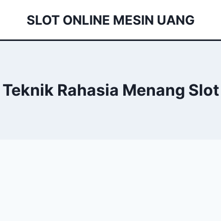
SLOT ONLINE MESIN UANG
Teknik Rahasia Menang Slot