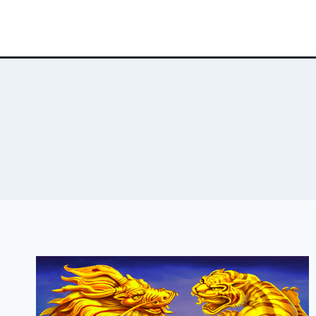
Skip
to
content