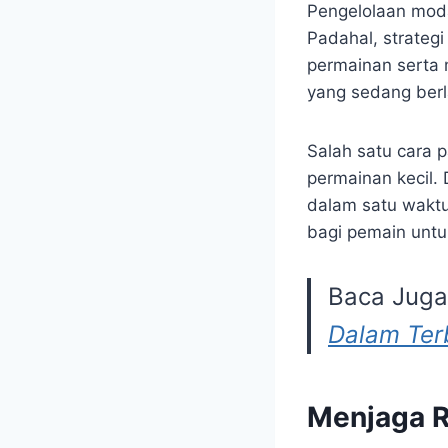
Pengelolaan moda
Padahal, strateg
permainan serta
yang sedang berl
Salah satu cara 
permainan kecil.
dalam satu waktu
bagi pemain untu
Baca Jug
Dalam Ter
Menjaga R