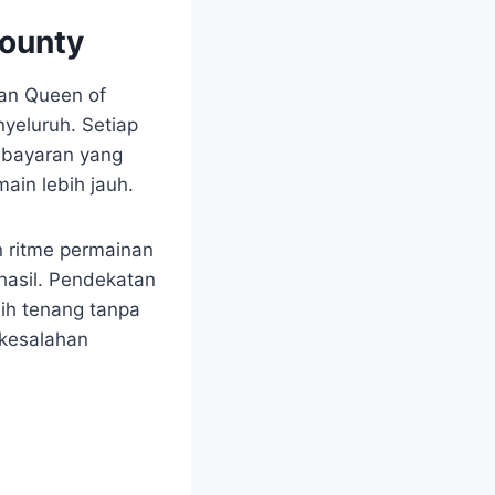
ounty
an Queen of
yeluruh. Setiap
embayaran yang
ain lebih jauh.
 ritme permainan
hasil. Pendekatan
ih tenang tanpa
 kesalahan