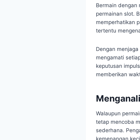
Bermain dengan r
permainan slot. 
memperhatikan p
tertentu mengenai
Dengan menjaga r
mengamati setiap
keputusan impulsi
memberikan waktu 
Menganali
Walaupun permain
tetap mencoba me
sederhana. Peng
kemenangan keci