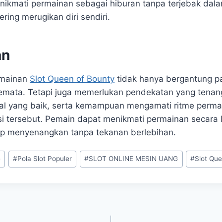
ikmati permainan sebagai hiburan tanpa terjebak dal
ring merugikan diri sendiri.
an
rmainan
Slot Queen of Bounty
tidak hanya bergantung p
mata. Tetapi juga memerlukan pendekatan yang tenang
l yang baik, serta kemampuan mengamati ritme permai
 tersebut. Pemain dapat menikmati permainan secara le
tap menyenangkan tanpa tekanan berlebihan.
e
#
Pola Slot Populer
#
SLOT ONLINE MESIN UANG
#
Slot Qu