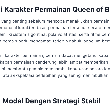
Karakter Permainan Queen of B
 yang penting sebelum mencoba menaklukkan permain
mahami karakter dasar permainan tersebut secara men
miliki sistem algoritma, pola volatilitas, serta ritme p
 pemain perlu mengamati terlebih dahulu sebelum berm
 karakter permainan, pemain dapat mengetahui kapan
n kapan permainan cenderung lebih lambat memberikan 
i ini membantu pemain mengambil keputusan secara leb
i atau ekspektasi berlebihan yang sering menimbulkan
 Modal Dengan Strategi Stabil