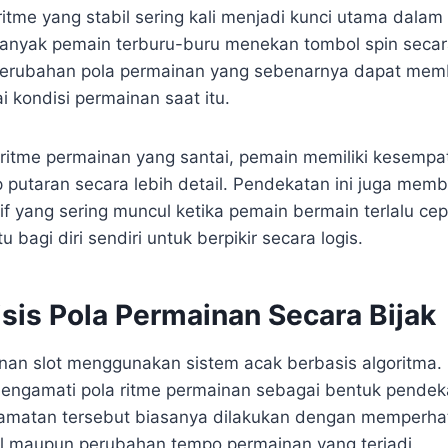
itme yang stabil sering kali menjadi kunci utama dala
Banyak pemain terburu-buru menekan tombol spin secar
erubahan pola permainan yang sebenarnya dapat memb
 kondisi permainan saat itu.
itme permainan yang santai, pemain memiliki kesempa
 putaran secara lebih detail. Pendekatan ini juga mem
f yang sering muncul ketika pemain bermain terlalu cep
bagi diri sendiri untuk berpikir secara logis.
sis Pola Permainan Secara Bijak
an slot menggunakan sistem acak berbasis algoritma.
ngamati pola ritme permainan sebagai bentuk pendeka
amatan tersebut biasanya dilakukan dengan memperhat
l maupun perubahan tempo permainan yang terjadi.