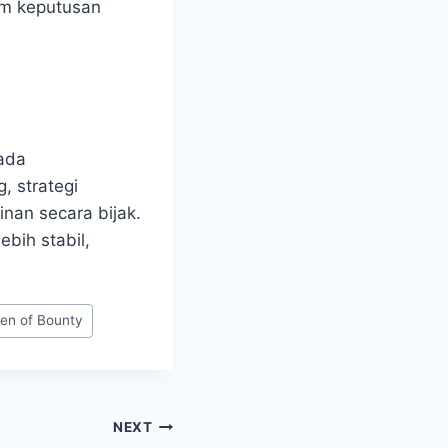
am keputusan
ada
, strategi
nan secara bijak.
bih stabil,
een of Bounty
NEXT