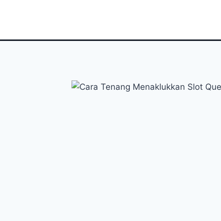
Skip
to
content