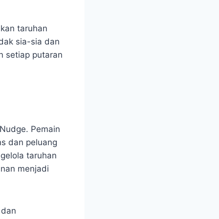
ikan taruhan
dak sia-sia dan
 setiap putaran
 xNudge. Pemain
ns dan peluang
elola taruhan
inan menjadi
 dan