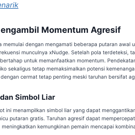
enarik
Mengambil Momentum Agresif
a memulai dengan mengamati beberapa putaran awal u
frekuensi munculnya xNudge. Setelah pola terdeteksi, t
a bertahap untuk memanfaatkan momentum. Pendekata
iko sekaligus tetap memaksimalkan potensi kemenanga
dengan cermat tetap penting meski taruhan bersifat agr
 dan Simbol Liar
ot ini menampilkan simbol liar yang dapat menggantikan
icu putaran gratis. Taruhan agresif dapat mempercepa
i, meningkatkan kemungkinan pemain mencapai kombina