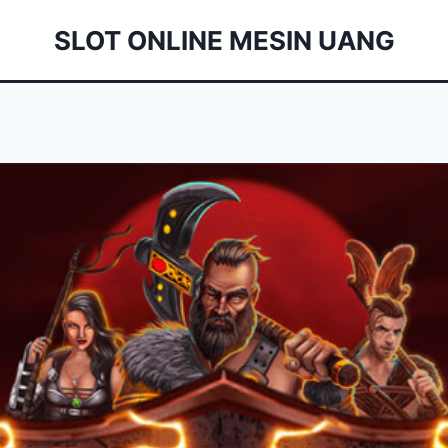
SLOT ONLINE MESIN UANG