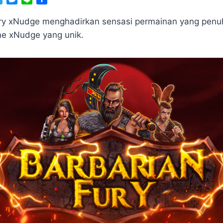
e
e
i
h
l
s
n
a
ury xNudge menghadirkan sensasi permainan yang penu
e
s
e
r
me xNudge yang unik.
g
e
e
r
n
a
g
m
e
r