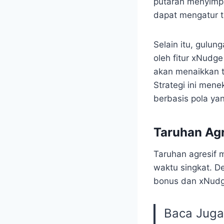
putaran menyimp
dapat mengatur t
Selain itu, gulu
oleh fitur xNudg
akan menaikkan ta
Strategi ini men
berbasis pola ya
Taruhan Ag
Taruhan agresif
waktu singkat. D
bonus dan xNudge
Baca Jug