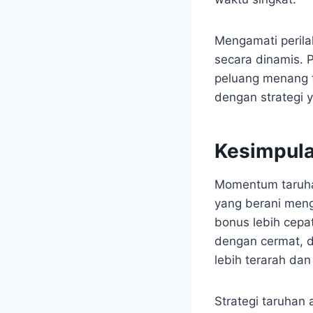
Mengamati perila
secara dinamis. 
peluang menang t
dengan strategi y
Kesimpula
Momentum taruhan
yang berani meng
bonus lebih cep
dengan cermat, 
lebih terarah da
Strategi taruhan