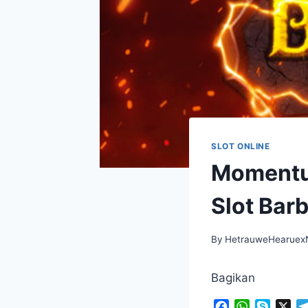
SLOT ONLINE
Momentum
Slot Bar
By
HetrauweHearuex
Bagikan
F
W
S
X