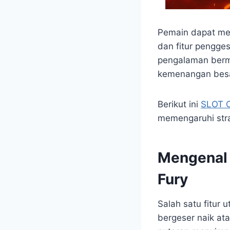
Pemain dapat mera
dan fitur pengge
pengalaman berma
kemenangan besar
Berikut ini
SLOT 
memengaruhi stra
Mengenal 
Fury
Salah satu fitur 
bergeser naik at