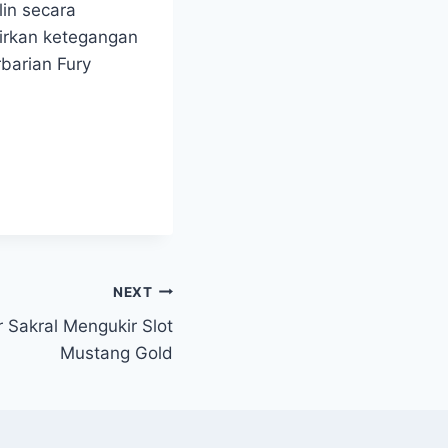
lin secara
dirkan ketegangan
barian Fury
NEXT
Sakral Mengukir Slot
Mustang Gold