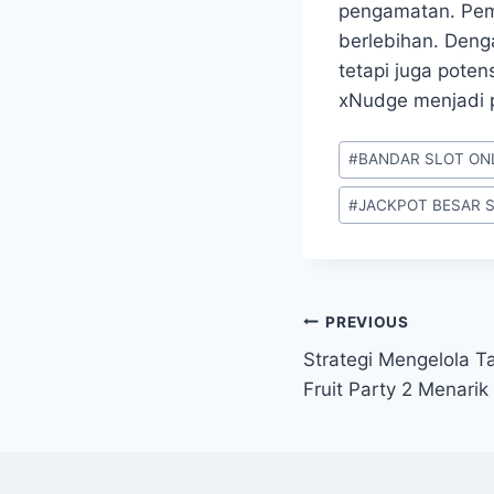
pengamatan. Pema
berlebihan. Deng
tetapi juga pote
xNudge menjadi 
Post
#
BANDAR SLOT ON
Tags:
#
JACKPOT BESAR 
Post
PREVIOUS
Strategi Mengelola 
navigation
Fruit Party 2 Menarik