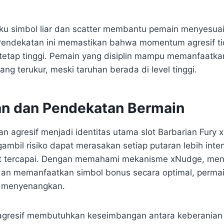
ku simbol liar dan scatter membantu pemain menyesua
Pendekatan ini memastikan bahwa momentum agresif ti
etap tinggi. Pemain yang disiplin mampu memanfaatkan
ang terukur, meski taruhan berada di level tinggi.
n dan Pendekatan Bermain
 agresif menjadi identitas utama slot Barbarian Fury
ambil risiko dapat merasakan setiap putaran lebih inte
at tercapai. Dengan memahami mekanisme xNudge, meng
dan memanfaatkan simbol bonus secara optimal, perma
n menyenangkan.
 agresif membutuhkan keseimbangan antara keberanian