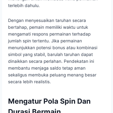
terlebih dahulu.
Dengan menyesuaikan taruhan secara
bertahap, pemain memiliki waktu untuk
mengamati respons permainan terhadap
jumlah spin tertentu. Jika permainan
menunjukkan potensi bonus atau kombinasi
simbol yang stabil, barulah taruhan dapat
dinaikkan secara perlahan. Pendekatan ini
membantu menjaga saldo tetap aman
sekaligus membuka peluang menang besar
secara lebih realistis.
Mengatur Pola Spin Dan
Durasi Bermain