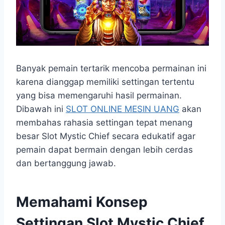
Banyak pemain tertarik mencoba permainan ini
karena dianggap memiliki settingan tertentu
yang bisa memengaruhi hasil permainan.
Dibawah ini
SLOT ONLINE MESIN UANG
akan
membahas rahasia settingan tepat menang
besar Slot Mystic Chief secara edukatif agar
pemain dapat bermain dengan lebih cerdas
dan bertanggung jawab.
Memahami Konsep
Settingan Slot Mystic Chief