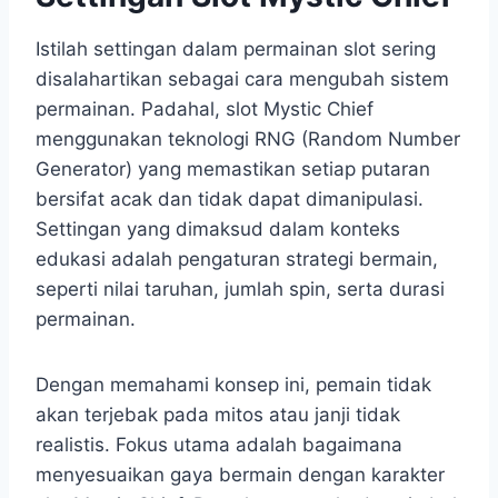
Istilah settingan dalam permainan slot sering
disalahartikan sebagai cara mengubah sistem
permainan. Padahal, slot Mystic Chief
menggunakan teknologi RNG (Random Number
Generator) yang memastikan setiap putaran
bersifat acak dan tidak dapat dimanipulasi.
Settingan yang dimaksud dalam konteks
edukasi adalah pengaturan strategi bermain,
seperti nilai taruhan, jumlah spin, serta durasi
permainan.
Dengan memahami konsep ini, pemain tidak
akan terjebak pada mitos atau janji tidak
realistis. Fokus utama adalah bagaimana
menyesuaikan gaya bermain dengan karakter