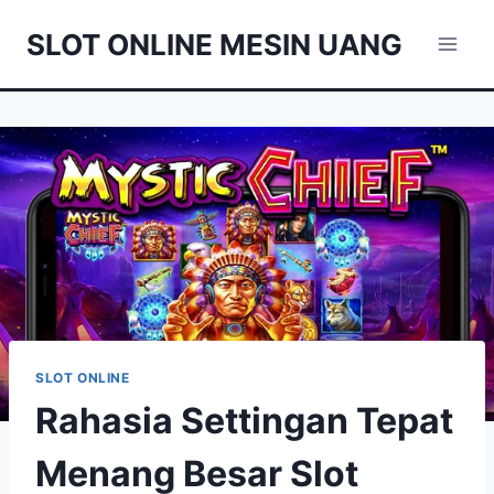
Skip
SLOT ONLINE MESIN UANG
to
content
SLOT ONLINE
Rahasia Settingan Tepat
Menang Besar Slot