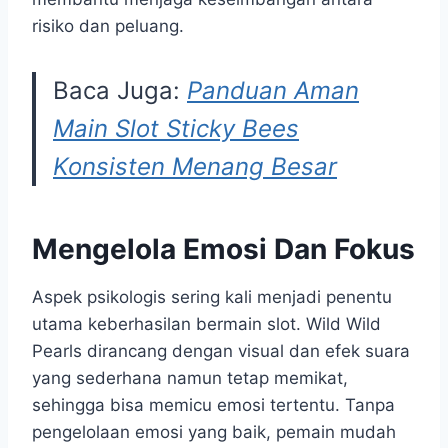
risiko dan peluang.
Baca Juga:
Panduan Aman
Main Slot Sticky Bees
Konsisten Menang Besar
Mengelola Emosi Dan Fokus
Aspek psikologis sering kali menjadi penentu
utama keberhasilan bermain slot. Wild Wild
Pearls dirancang dengan visual dan efek suara
yang sederhana namun tetap memikat,
sehingga bisa memicu emosi tertentu. Tanpa
pengelolaan emosi yang baik, pemain mudah