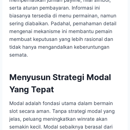
serta aturan pembayaran. Informasi ini
biasanya tersedia di menu permainan, namun
sering diabaikan. Padahal, pemahaman detail
mengenai mekanisme ini membantu pemain
membuat keputusan yang lebih rasional dan
tidak hanya mengandalkan keberuntungan
semata.
Menyusun Strategi Modal
Yang Tepat
Modal adalah fondasi utama dalam bermain
slot secara aman. Tanpa strategi modal yang
jelas, peluang meningkatkan winrate akan
semakin kecil. Modal sebaiknya berasal dari