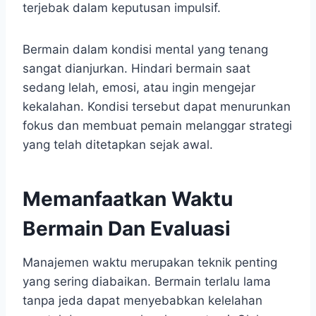
terjebak dalam keputusan impulsif.
Bermain dalam kondisi mental yang tenang
sangat dianjurkan. Hindari bermain saat
sedang lelah, emosi, atau ingin mengejar
kekalahan. Kondisi tersebut dapat menurunkan
fokus dan membuat pemain melanggar strategi
yang telah ditetapkan sejak awal.
Memanfaatkan Waktu
Bermain Dan Evaluasi
Manajemen waktu merupakan teknik penting
yang sering diabaikan. Bermain terlalu lama
tanpa jeda dapat menyebabkan kelelahan