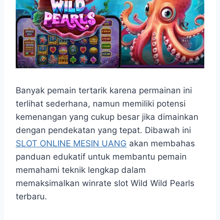
Banyak pemain tertarik karena permainan ini
terlihat sederhana, namun memiliki potensi
kemenangan yang cukup besar jika dimainkan
dengan pendekatan yang tepat. Dibawah ini
SLOT ONLINE MESIN UANG
akan membahas
panduan edukatif untuk membantu pemain
memahami teknik lengkap dalam
memaksimalkan winrate slot Wild Wild Pearls
terbaru.