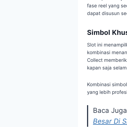
fase reel yang s
dapat disusun sec
Simbol Khu
Slot ini menampi
kombinasi menang
Collect memberi
kapan saja selam
Kombinasi simbo
yang lebih profes
Baca Jug
Besar Di 