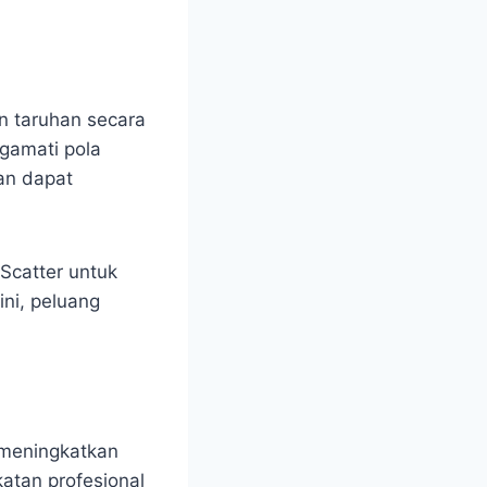
n taruhan secara
gamati pola
han dapat
 Scatter untuk
ni, peluang
 meningkatkan
atan profesional