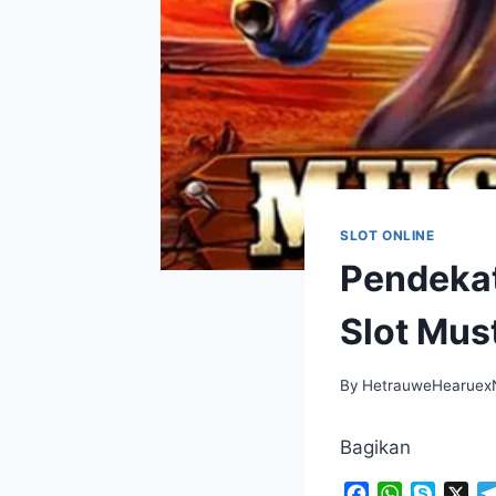
SLOT ONLINE
Pendekat
Slot Mus
By
HetrauweHearuex
Bagikan
F
W
S
X