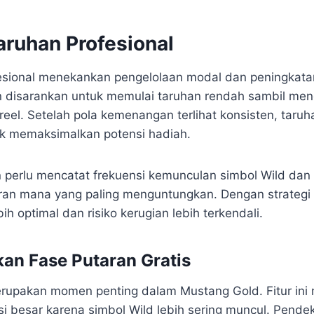
aruhan Profesional
esional menekankan pengelolaan modal dan peningkata
 disarankan untuk memulai taruhan rendah sambil men
reel. Setelah pola kemenangan terlihat konsisten, taru
uk memaksimalkan potensi hadiah.
in perlu mencatat frekuensi kemunculan simbol Wild dan
aran mana yang paling menguntungkan. Dengan strategi i
h optimal dan risiko kerugian lebih terkendali.
an Fase Putaran Gratis
erupakan momen penting dalam Mustang Gold. Fitur ini
i besar karena simbol Wild lebih sering muncul. Pendek