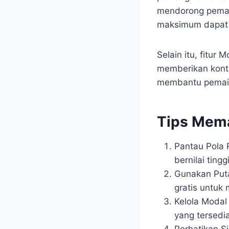
mendorong pemain
maksimum dapat 
Selain itu, fitu
memberikan kontro
membantu pemain 
Tips Mem
Pantau Pola R
bernilai tinggi
Gunakan Puta
gratis untuk
Kelola Modal
yang tersedia
Perhatikan S