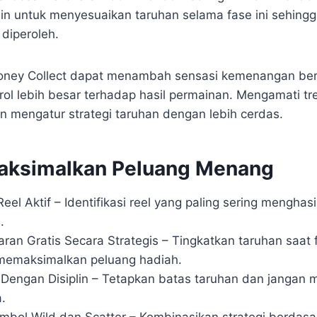
 untuk menyesuaikan taruhan selama fase ini sehingg
diperoleh.
r Money Collect dapat menambah sensasi kemenangan be
l lebih besar terhadap hasil permainan. Mengamati tren 
mengatur strategi taruhan dengan lebih cerdas.
aksimalkan Peluang Menang
eel Aktif – Identifikasi reel yang paling sering menghas
.
ran Gratis Secara Strategis – Tingkatkan taruhan saat 
 memaksimalkan peluang hadiah.
 Dengan Disiplin – Tetapkan batas taruhan dan jangan 
.
imbol Wild dan Scatter – Kombinasikan strategi berdas