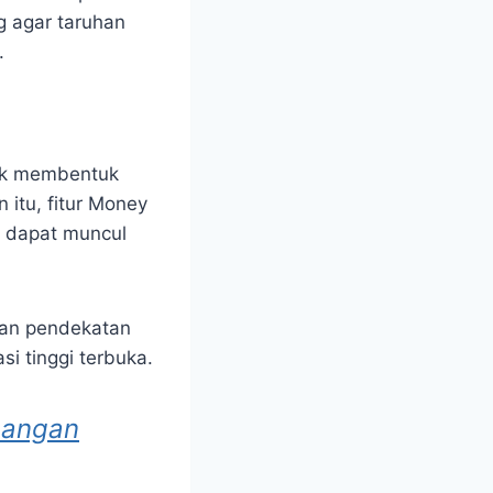
g agar taruhan
.
tuk membentuk
 itu, fitur Money
 dapat muncul
gan pendekatan
si tinggi terbuka.
nangan