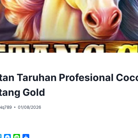
an Taruhan Profesional Coc
tang Gold
Nq789
01/08/2026
T
M
L
S