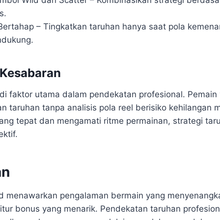
s.
ertahap – Tingkatkan taruhan hanya saat pola kemena
ndukung.
 Kesabaran
i faktor utama dalam pendekatan profesional. Pemain 
n taruhan tanpa analisis pola reel berisiko kehilangan
ng tepat dan mengamati ritme permainan, strategi taru
ktif.
an
ld menawarkan pengalaman bermain yang menyenangk
 fitur bonus yang menarik. Pendekatan taruhan profesi