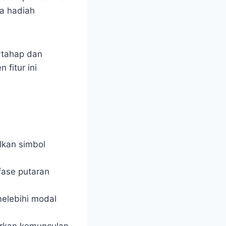
a hadiah
rtahap dan
fitur ini
ilkan simbol
fase putaran
melebihi modal
arkan kemunculan