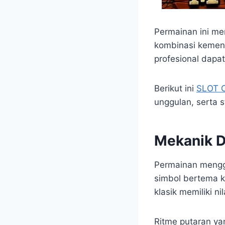
Permainan ini men
kombinasi kemen
profesional dap
Berikut ini
SLOT 
unggulan, serta s
Mekanik D
Permainan menggu
simbol bertema ko
klasik memiliki 
Ritme putaran y