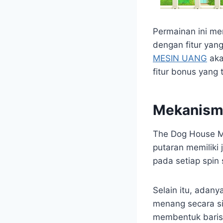
Permainan ini me
dengan fitur yan
MESIN UANG
aka
fitur bonus yang 
Mekanism
The Dog House 
putaran memiliki
pada setiap spin
Selain itu, adan
menang secara si
membentuk baris