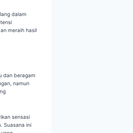
ulang dalam
tensi
an meraih hasil
ucu dan beragam
ingan, namun
ang
ikan sensasi
. Suasana ini
 yang