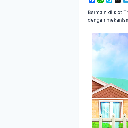
a
h
k
c
a
y
Bermain di slot
e
t
p
dengan mekanis
b
s
e
o
A
o
p
k
p