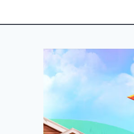
Skip
to
content