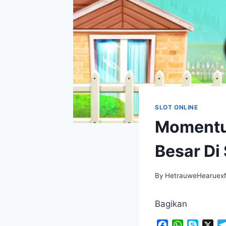
SLOT ONLINE
Momentu
Besar Di
By
HetrauweHearuex
Bagikan
F
W
S
X