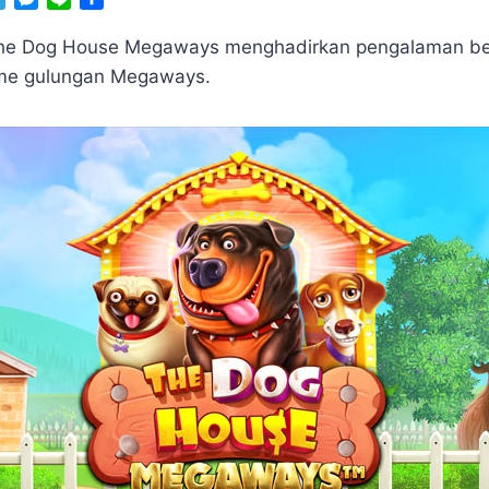
e
e
i
h
l
s
n
a
 The Dog House Megaways menghadirkan pengalaman be
e
s
e
r
me gulungan Megaways.
g
e
e
r
n
a
g
m
e
r