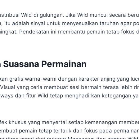
istribusi Wild di gulungan. Jika Wild muncul secara ber
, itu adalah sinyal untuk menyesuaikan taruhan agar po
gkat. Pendekatan ini membantu pemain tetap fokus d
n Suasana Permainan
lkan grafis warna-warni dengan karakter anjing yang l
 Visual yang ceria membuat sesi bermain terasa lebih r
ays dan fitur Wild tetap menghadirkan ketegangan y
efek khusus yang menyertai setiap kemenangan member
membuat pemain tetap tertarik dan fokus pada permainan
g ritme cepat dari putaran Megaways dan momen Wild