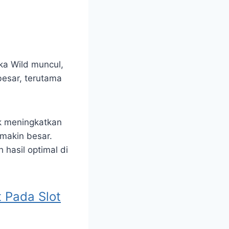
ka Wild muncul,
esar, terutama
k meningkatkan
makin besar.
hasil optimal di
t Pada Slot