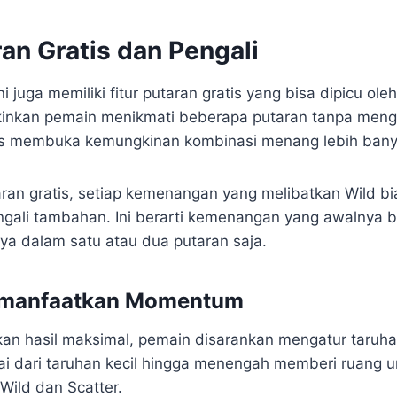
ran Gratis dan Pengali
ini juga memiliki fitur putaran gratis yang bisa dipicu ole
kinkan pemain menikmati beberapa putaran tanpa meng
gus membuka kemungkinan kombinasi menang lebih bany
an gratis, setiap kemenangan yang melibatkan Wild b
ali tambahan. Ini berarti kemenangan yang awalnya b
ya dalam satu atau dua putaran saja.
emanfaatkan Momentum
n hasil maksimal, pemain disarankan mengatur taruha
i dari taruhan kecil hingga menengah memberi ruang 
Wild dan Scatter.