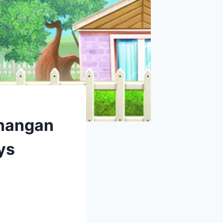
nangan
ys