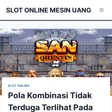
Skip
SLOT ONLINE MESIN UANG
to
content
SLOT ONLINE
Pola Kombinasi Tidak
Terduga Terlihat Pada