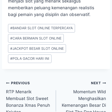
menjadi slot yang menarik sekaligus
memberikan peluang kemenangan realistis
bagi pemain yang disiplin dan observatif.
Post
#
BANDAR SLOT ONLINE TERPERCAYA
Tags:
#
CARA BERMAIN SLOT ONLINE
#
JACKPOT BESAR SLOT ONLINE
#
POLA GACOR HARI INI
Post
PREVIOUS
NEXT
RTP Menarik
Momentum Wild
navigation
Membuat Slot Sweet
Menghasilkan
Bonanza Xmas Penuh
Kemenangan Besar Di
Kejutan
Slot The Dog House