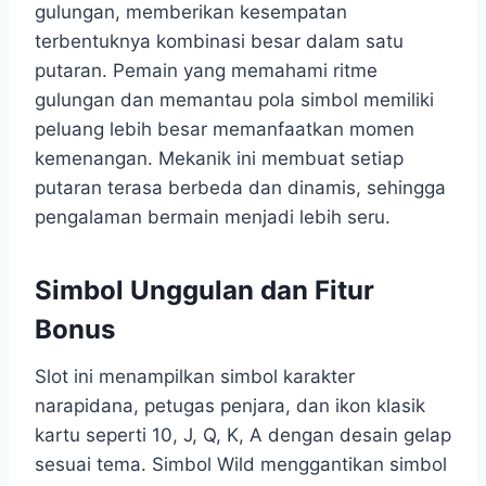
gulungan, memberikan kesempatan
terbentuknya kombinasi besar dalam satu
putaran. Pemain yang memahami ritme
gulungan dan memantau pola simbol memiliki
peluang lebih besar memanfaatkan momen
kemenangan. Mekanik ini membuat setiap
putaran terasa berbeda dan dinamis, sehingga
pengalaman bermain menjadi lebih seru.
Simbol Unggulan dan Fitur
Bonus
Slot ini menampilkan simbol karakter
narapidana, petugas penjara, dan ikon klasik
kartu seperti 10, J, Q, K, A dengan desain gelap
sesuai tema. Simbol Wild menggantikan simbol