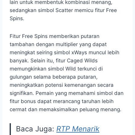
lain untuk membentuk kombinasi menang,
sedangkan simbol Scatter memicu fitur Free
Spins.
Fitur Free Spins memberikan putaran
tambahan dengan multiplier yang dapat
meningkat seiring simbol xWays muncul lebih
banyak. Selain itu, fitur Caged Wilds
memungkinkan simbol Wild terkunci di
gulungan selama beberapa putaran,
meningkatkan potensi kemenangan secara
signifikan. Pemain yang memahami simbol dan
fitur bonus dapat merancang taruhan lebih
cermat dan memaksimalkan peluang menang.
Baca Juga:
RTP Menarik