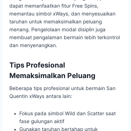
dapat memanfaatkan fitur Free Spins,
memantau simbol xWays, dan menyesuaikan
taruhan untuk memaksimalkan peluang
menang. Pengelolaan modal disiplin juga
membuat pengalaman bermain lebih terkontrol
dan menyenangkan.
Tips Profesional
Memaksimalkan Peluang
Beberapa tips profesional untuk bermain San
Quentin xWays antara lain:
Fokus pada simbol Wild dan Scatter saat
fase gulungan aktif
Gunakan taruhan bertahap untuk