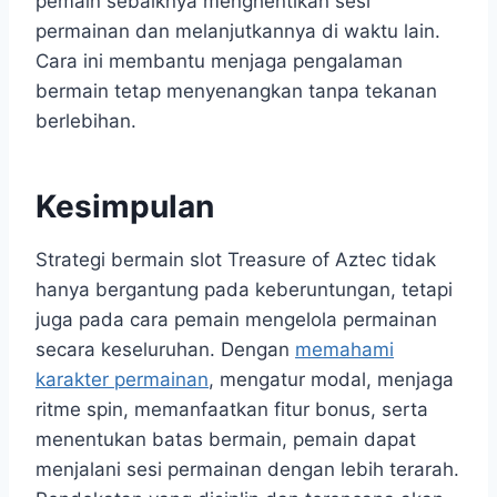
pemain sebaiknya menghentikan sesi
permainan dan melanjutkannya di waktu lain.
Cara ini membantu menjaga pengalaman
bermain tetap menyenangkan tanpa tekanan
berlebihan.
Kesimpulan
Strategi bermain slot Treasure of Aztec tidak
hanya bergantung pada keberuntungan, tetapi
juga pada cara pemain mengelola permainan
secara keseluruhan. Dengan
memahami
karakter permainan
, mengatur modal, menjaga
ritme spin, memanfaatkan fitur bonus, serta
menentukan batas bermain, pemain dapat
menjalani sesi permainan dengan lebih terarah.