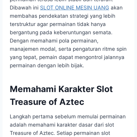
Dibawah ini
SLOT ONLINE MESIN UANG
akan
membahas pendekatan strategi yang lebih
terstruktur agar permainan tidak hanya
bergantung pada keberuntungan semata.
Dengan memahami pola permainan,
manajemen modal, serta pengaturan ritme spin
yang tepat, pemain dapat mengontrol jalannya
permainan dengan lebih bijak.
Memahami Karakter Slot
Treasure of Aztec
Langkah pertama sebelum memulai permainan
adalah memahami karakter dasar dari slot
Treasure of Aztec. Setiap permainan slot