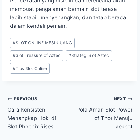
Pendekatan yang disiplin dan terencana akan
membuat pengalaman bermain slot terasa
lebih stabil, menyenangkan, dan tetap berada
dalam kendali pemain.
Post
#
SLOT ONLINE MESIN UANG
Tags:
#
Slot Treasure of Aztec
#
Strategi Slot Aztec
#
Tips Slot Online
Post
PREVIOUS
NEXT
Cara Konsisten
Pola Aman Slot Power
navigation
Menangkap Hoki di
of Thor Menuju
Slot Phoenix Rises
Jackpot