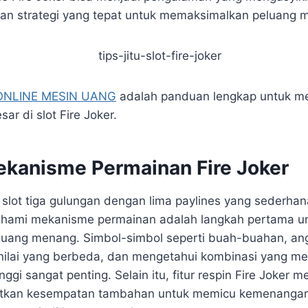
e
s
e
r
dan strategi yang tepat untuk memaksimalkan peluang 
g
e
e
r
n
a
g
m
e
r
ONLINE MESIN UANG
adalah panduan lengkap untuk 
ar di slot Fire Joker.
kanisme Permainan Fire Joker
h slot tiga gulungan dengan lima paylines yang sederh
hami mekanisme permainan adalah langkah pertama u
uang menang. Simbol-simbol seperti buah-buahan, ang
i nilai yang berbeda, dan mengetahui kombinasi yang m
ggi sangat penting. Selain itu, fitur respin Fire Joker
kan kesempatan tambahan untuk memicu kemenangan