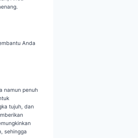
menang.
membantu Anda
ana namun penuh
ntuk
ka tujuh, dan
emberikan
 memungkinkan
, sehingga