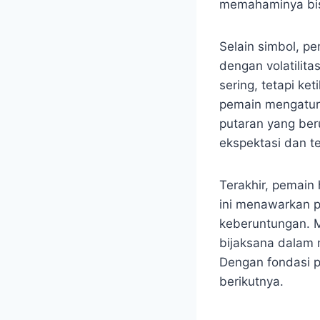
memahaminya bis
Selain simbol, pe
dengan volatilita
sering, tetapi ke
pemain mengatur 
putaran yang be
ekspektasi dan te
Terakhir, pemain
ini menawarkan 
keberuntungan. 
bijaksana dalam 
Dengan fondasi 
berikutnya.