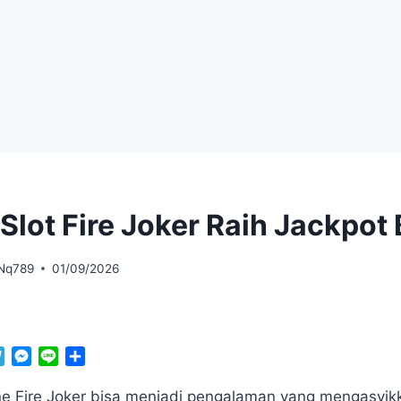
 Slot Fire Joker Raih Jackpot
Nq789
01/09/2026
T
M
L
S
e
e
i
h
l
s
n
a
ine Fire Joker bisa menjadi pengalaman yang mengasyi