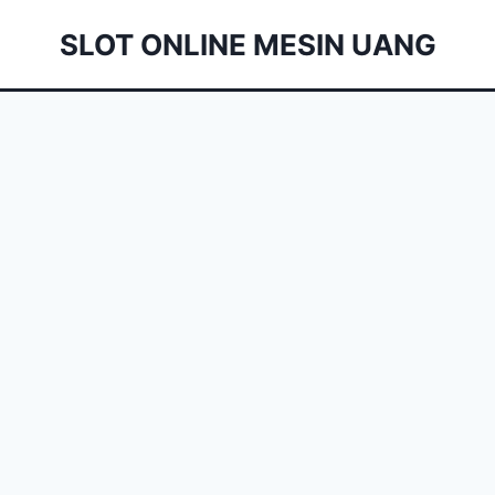
SLOT ONLINE MESIN UANG