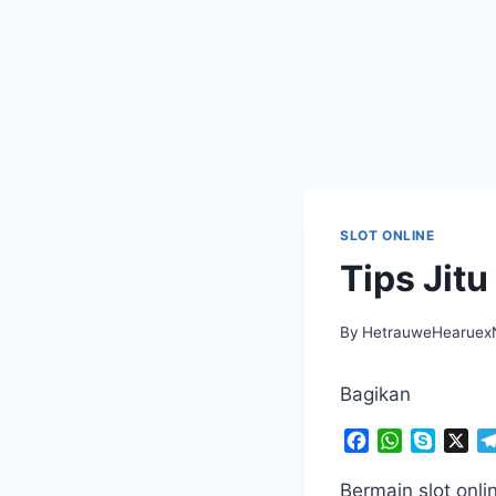
SLOT ONLINE
Tips Jitu
By
HetrauweHearuex
Bagikan
F
W
S
X
a
h
k
c
a
y
Bermain slot onl