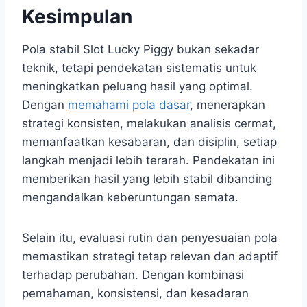
Kesimpulan
Pola stabil Slot Lucky Piggy bukan sekadar
teknik, tetapi pendekatan sistematis untuk
meningkatkan peluang hasil yang optimal.
Dengan
memahami pola dasar
, menerapkan
strategi konsisten, melakukan analisis cermat,
memanfaatkan kesabaran, dan disiplin, setiap
langkah menjadi lebih terarah. Pendekatan ini
memberikan hasil yang lebih stabil dibanding
mengandalkan keberuntungan semata.
Selain itu, evaluasi rutin dan penyesuaian pola
memastikan strategi tetap relevan dan adaptif
terhadap perubahan. Dengan kombinasi
pemahaman, konsistensi, dan kesadaran