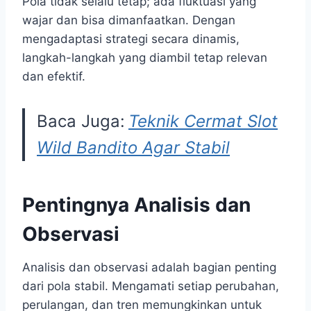
Pola tidak selalu tetap; ada fluktuasi yang
wajar dan bisa dimanfaatkan. Dengan
mengadaptasi strategi secara dinamis,
langkah-langkah yang diambil tetap relevan
dan efektif.
Baca Juga:
Teknik Cermat Slot
Wild Bandito Agar Stabil
Pentingnya Analisis dan
Observasi
Analisis dan observasi adalah bagian penting
dari pola stabil. Mengamati setiap perubahan,
perulangan, dan tren memungkinkan untuk