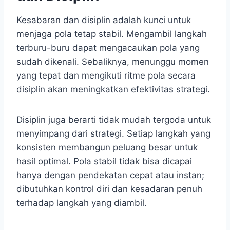
Kesabaran dan disiplin adalah kunci untuk
menjaga pola tetap stabil. Mengambil langkah
terburu-buru dapat mengacaukan pola yang
sudah dikenali. Sebaliknya, menunggu momen
yang tepat dan mengikuti ritme pola secara
disiplin akan meningkatkan efektivitas strategi.
Disiplin juga berarti tidak mudah tergoda untuk
menyimpang dari strategi. Setiap langkah yang
konsisten membangun peluang besar untuk
hasil optimal. Pola stabil tidak bisa dicapai
hanya dengan pendekatan cepat atau instan;
dibutuhkan kontrol diri dan kesadaran penuh
terhadap langkah yang diambil.