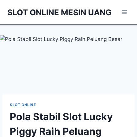
Skip
SLOT ONLINE MESIN UANG
to
content
SLOT ONLINE
Pola Stabil Slot Lucky
Piggy Raih Peluang