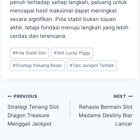
penuh terhadap setiap langkah, peluang untuk
mencapai hasil maksimal dapat meningkat
secara signifikan. Pola stabil bukan tujuan
akhir, tetapi fondasi menuju langkah yang lebih
cerdas dan terencana.
Post
#
Pola Stabil Slot
#
Slot Lucky Piggy
Tags:
#
Strategi Peluang Besar
#
Tips Jackpot Terbaik
Post
PREVIOUS
NEXT
Strategi Tenang Slot
Rahasia Bermain Slot
navigation
Dragon Treasure
Madame Destiny Biar
Menggali Jackpot
Lancar