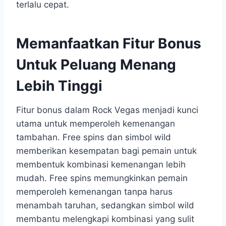
terlalu cepat.
Memanfaatkan Fitur Bonus
Untuk Peluang Menang
Lebih Tinggi
Fitur bonus dalam Rock Vegas menjadi kunci
utama untuk memperoleh kemenangan
tambahan. Free spins dan simbol wild
memberikan kesempatan bagi pemain untuk
membentuk kombinasi kemenangan lebih
mudah. Free spins memungkinkan pemain
memperoleh kemenangan tanpa harus
menambah taruhan, sedangkan simbol wild
membantu melengkapi kombinasi yang sulit