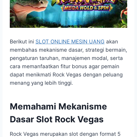
Berikut ini
SLOT ONLINE MESIN UANG
akan
membahas mekanisme dasar, strategi bermain,
pengaturan taruhan, manajemen modal, serta
cara memanfaatkan fitur bonus agar pemain
dapat menikmati Rock Vegas dengan peluang
menang yang lebih tinggi.
Memahami Mekanisme
Dasar Slot Rock Vegas
Rock Vegas merupakan slot dengan format 5