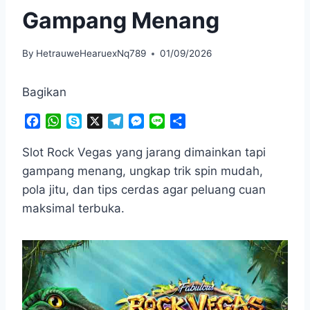
Gampang Menang
By
HetrauweHearuexNq789
01/09/2026
Bagikan
F
W
S
X
T
M
L
S
a
h
k
e
e
i
h
c
a
y
l
s
n
a
Slot Rock Vegas yang jarang dimainkan tapi
e
t
p
e
s
e
r
gampang menang, ungkap trik spin mudah,
b
s
e
g
e
e
pola jitu, dan tips cerdas agar peluang cuan
o
A
r
n
maksimal terbuka.
o
p
a
g
k
p
m
e
r