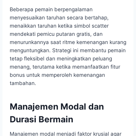
Beberapa pemain berpengalaman
menyesuaikan taruhan secara bertahap,
menaikkan taruhan ketika simbol scatter
mendekati pemicu putaran gratis, dan
menurunkannya saat ritme kemenangan kurang
menguntungkan. Strategi ini membantu pemain
tetap fleksibel dan meningkatkan peluang
menang, terutama ketika memanfaatkan fitur
bonus untuk memperoleh kemenangan
tambahan.
Manajemen Modal dan
Durasi Bermain
Manajemen modal menjadi faktor krusial agar