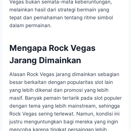
Vegas bukan semata-mata keberuntungan,
melainkan hasil dari strategi bermain yang
tepat dan pemahaman tentang ritme simbol
dalam permainan.
Mengapa Rock Vegas
Jarang Dimainkan
Alasan Rock Vegas jarang dimainkan sebagian
besar berkaitan dengan popularitas slot lain
yang lebih dikenal dan promosi yang lebih
masif. Banyak pemain tertarik pada slot populer
dengan tema yang lebih mainstream, sehingga
Rock Vegas sering terlewat. Namun, kondisi ini
justru menguntungkan bagi mereka yang ingin
mencoba karena tingkat persaingan lebih