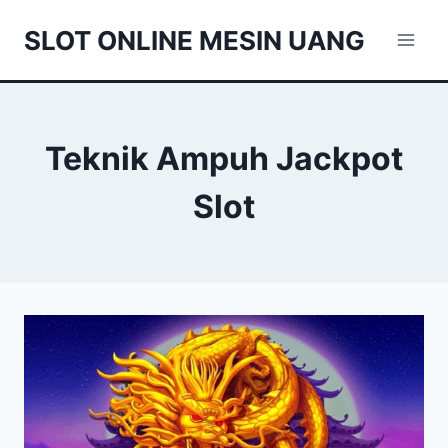
Skip
SLOT ONLINE MESIN UANG
to
content
Teknik Ampuh Jackpot
Slot