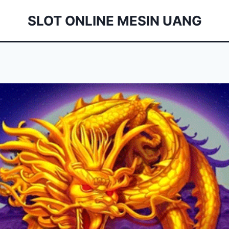
SLOT ONLINE MESIN UANG