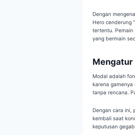
Dengan mengenali 
Hero cenderung 
tertentu. Pemain 
yang bermain seca
Mengatur 
Modal adalah fon
karena gamenya s
tanpa rencana. Pa
Dengan cara ini,
kembali saat kon
keputusan gegaba