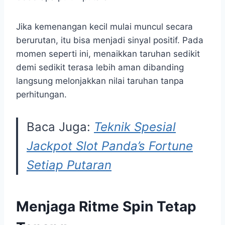
Jika kemenangan kecil mulai muncul secara
berurutan, itu bisa menjadi sinyal positif. Pada
momen seperti ini, menaikkan taruhan sedikit
demi sedikit terasa lebih aman dibanding
langsung melonjakkan nilai taruhan tanpa
perhitungan.
Baca Juga:
Teknik Spesial
Jackpot Slot Panda’s Fortune
Setiap Putaran
Menjaga Ritme Spin Tetap