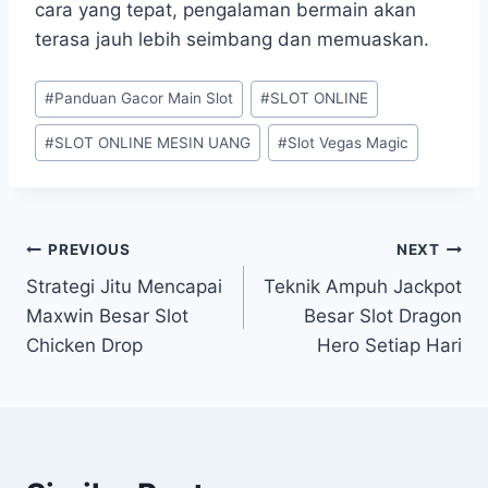
cara yang tepat, pengalaman bermain akan
terasa jauh lebih seimbang dan memuaskan.
Post
#
Panduan Gacor Main Slot
#
SLOT ONLINE
Tags:
#
SLOT ONLINE MESIN UANG
#
Slot Vegas Magic
Post
PREVIOUS
NEXT
Strategi Jitu Mencapai
Teknik Ampuh Jackpot
navigation
Maxwin Besar Slot
Besar Slot Dragon
Chicken Drop
Hero Setiap Hari