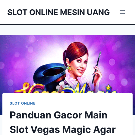
Skip
SLOT ONLINE MESIN UANG
to
content
SLOT ONLINE
Panduan Gacor Main
Slot Vegas Magic Agar