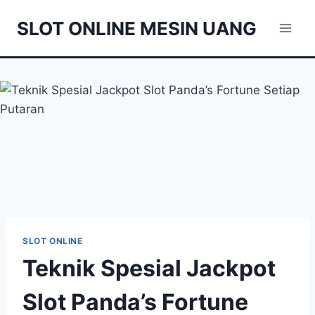
Skip
SLOT ONLINE MESIN UANG
to
content
SLOT ONLINE
Teknik Spesial Jackpot
Slot Panda’s Fortune