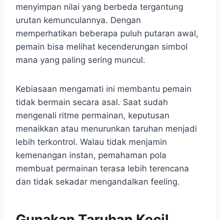
menyimpan nilai yang berbeda tergantung
urutan kemunculannya. Dengan
memperhatikan beberapa puluh putaran awal,
pemain bisa melihat kecenderungan simbol
mana yang paling sering muncul.
Kebiasaan mengamati ini membantu pemain
tidak bermain secara asal. Saat sudah
mengenali ritme permainan, keputusan
menaikkan atau menurunkan taruhan menjadi
lebih terkontrol. Walau tidak menjamin
kemenangan instan, pemahaman pola
membuat permainan terasa lebih terencana
dan tidak sekadar mengandalkan feeling.
Gunakan Taruhan Kecil