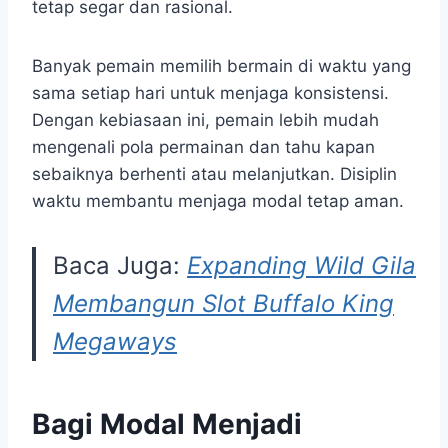
tetap segar dan rasional.
Banyak pemain memilih bermain di waktu yang
sama setiap hari untuk menjaga konsistensi.
Dengan kebiasaan ini, pemain lebih mudah
mengenali pola permainan dan tahu kapan
sebaiknya berhenti atau melanjutkan. Disiplin
waktu membantu menjaga modal tetap aman.
Baca Juga:
Expanding Wild Gila
Membangun Slot Buffalo King
Megaways
Bagi Modal Menjadi