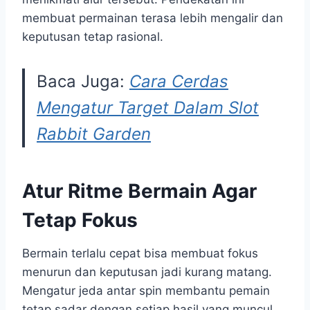
membuat permainan terasa lebih mengalir dan
keputusan tetap rasional.
Baca Juga:
Cara Cerdas
Mengatur Target Dalam Slot
Rabbit Garden
Atur Ritme Bermain Agar
Tetap Fokus
Bermain terlalu cepat bisa membuat fokus
menurun dan keputusan jadi kurang matang.
Mengatur jeda antar spin membantu pemain
tetap sadar dengan setiap hasil yang muncul.