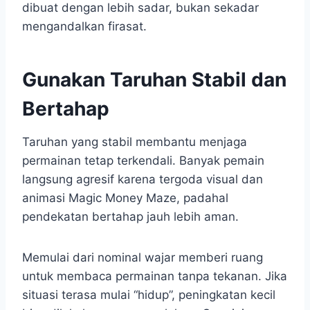
dibuat dengan lebih sadar, bukan sekadar
mengandalkan firasat.
Gunakan Taruhan Stabil dan
Bertahap
Taruhan yang stabil membantu menjaga
permainan tetap terkendali. Banyak pemain
langsung agresif karena tergoda visual dan
animasi Magic Money Maze, padahal
pendekatan bertahap jauh lebih aman.
Memulai dari nominal wajar memberi ruang
untuk membaca permainan tanpa tekanan. Jika
situasi terasa mulai “hidup”, peningkatan kecil