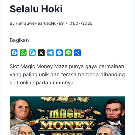
Selalu Hoki
By
HetrauweHearuexNq789
01/07/2026
Bagikan
F
W
S
X
T
M
L
S
a
h
k
e
e
i
h
c
a
y
l
s
n
a
Slot Magic Money Maze punya gaya permainan
e
t
p
e
s
e
r
yang paling unik dan terasa berbeda dibanding
b
s
e
g
e
e
slot online pada umumnya.
o
A
r
n
o
p
a
g
k
p
m
e
r