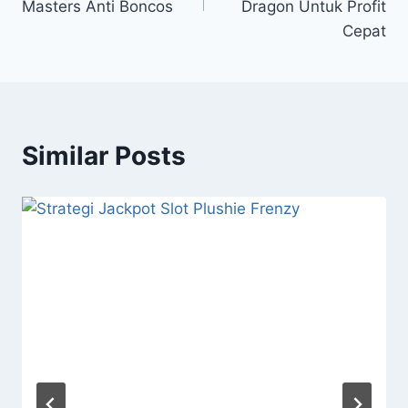
Masters Anti Boncos
Dragon Untuk Profit
Cepat
Similar Posts