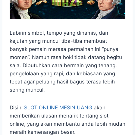
Labirin simbol, tempo yang dinamis, dan
kejutan yang muncul tiba-tiba membuat
banyak pemain merasa permainan ini “punya
momen”. Namun rasa hoki tidak datang begitu
saja. Dibutuhkan cara bermain yang tenang,
pengelolaan yang rapi, dan kebiasaan yang
tepat agar peluang hasil bagus terasa lebih
sering muncul.
Disini
SLOT ONLINE MESIN UANG
akan
memberikan ulasan menarik tentang slot
online, yang akan membantu anda lebih mudah
meraih kemenangan besar.