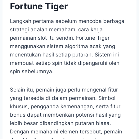
Fortune Tiger
Langkah pertama sebelum mencoba berbagai
strategi adalah memahami cara kerja
permainan slot itu sendiri. Fortune Tiger
menggunakan sistem algoritma acak yang
menentukan hasil setiap putaran. Sistem ini
membuat setiap spin tidak dipengaruhi oleh
spin sebelumnya.
Selain itu, pemain juga perlu mengenal fitur
yang tersedia di dalam permainan. Simbol
khusus, pengganda kemenangan, serta fitur
bonus dapat memberikan potensi hasil yang
lebih besar dibandingkan putaran biasa.
Dengan memahami elemen tersebut, pemain