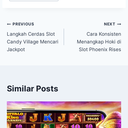
Post
PREVIOUS
NEXT
Langkah Cerdas Slot
Cara Konsisten
navigation
Candy Village Mencari
Menangkap Hoki di
Jackpot
Slot Phoenix Rises
Similar Posts